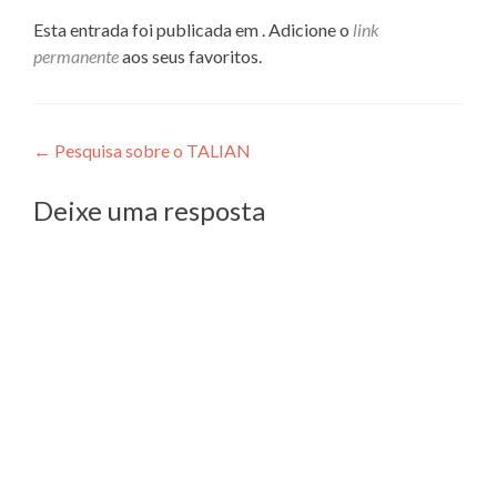
Esta entrada foi publicada em . Adicione o
link
permanente
aos seus favoritos.
Navegação
←
Pesquisa sobre o TALIAN
de
Deixe uma resposta
Post