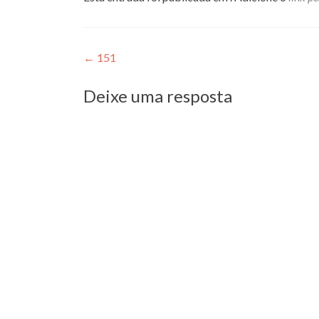
Navegação
←
151
de
Deixe uma resposta
Post